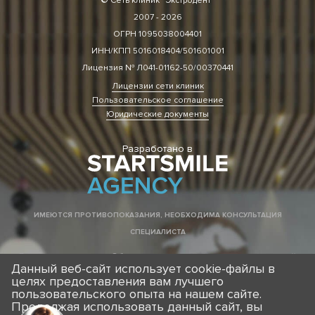
© Сеть клиник “Экстродент”
2007 - 2026
ОГРН 1095038004401
ИНН/КПП 5016018404/501601001
Лицензия № Л041-01162-50/00370441
Лицензии сети клиник
Пользовательское соглашение
Юридические документы
Разработано в
ИМЕЮТСЯ ПРОТИВОПОКАЗАНИЯ, НЕОБХОДИМА КОНСУЛЬТАЦИЯ
СПЕЦИАЛИСТА
Все права защищены. Обращаем ваше внимание на то, что данный
Данный веб-сайт использует cookie-файлы в
Интернет-сайт носит исключительно информационный характер
и ни при каких условиях не является публичной офертой,
целях предоставления вам лучшего
определяемой положениями Статьи 437 Гражданского кодекса РФ.
пользовательского опыта на нашем сайте.
Продолжая использовать данный сайт, вы