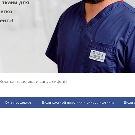
 ткани для
легко
ент»!
Костная пластика и синус-лифтинг
Суть процедуры
Виды костной пластики и синус-лифтинга
Виды 