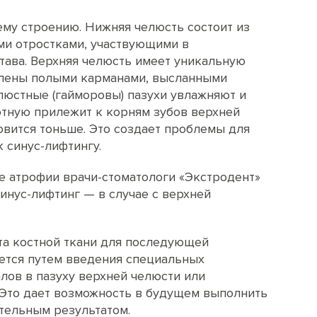
ему строению. Нижняя челюсть состоит из
ми отростками, участвующими в
ава. Верхняя челюсть имеет уникальную
авлены полыми карманами, высланными
юстные (гайморовы) пазухи увлажняют и
отную прилежит к корням зубов верхней
новится тоньше. Это создает проблемы для
 синус-лифтингу.
е атрофии врачи-стоматологи «Экстродент»
инус-лифтинг — в случае с верхней
та костной ткани для последующей
ется путем введения специальных
ов в пазуху верхней челюсти или
 Это дает возможность в будущем выполнить
тельным результатом.