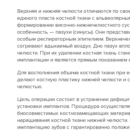
Верхняя и нижняя челюсти отличаются по сво
единого пласта костной ткани с альвеолярны
формировании височно-нижнечелюстного суст
особенность — пазухи (синусы). Они предст
особым респираторным эпителием. Верхнечел
согревают вдыхаемый воздух. Дно пазух впл
челюсти. При их удалении костная ткань ста
имплантации и является прямым показанием к
Для восполнения объема костной ткани при е
делают костную пластику нижней челюсти и с
челюстью.
Цель операции состоит в устранении дефици
установки имплантов. Процедура осуществля
биосовместимых костнозамещающих материал
наращивания костной ткани нижней челюсти.
имплантацию зубов с гарантированно положи