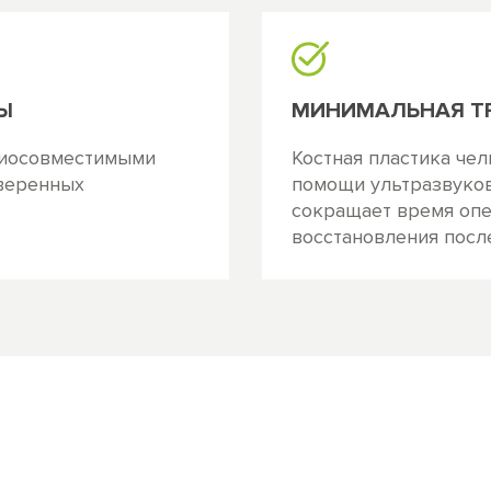
Ы
МИНИМАЛЬНАЯ Т
биосовместимыми
Костная пластика че
веренных
помощи ультразвуково
сокращает время опе
восстановления после