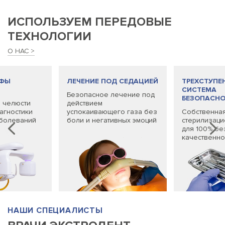
ИСПОЛЬЗУЕМ ПЕРЕДОВЫЕ
ТЕХНОЛОГИИ
О НАС
АФЫ
ЛЕЧЕНИЕ ПОД СЕДАЦИЕЙ
ТРЕХСТУПЕ
СИСТЕМА
Безопасное лечение под
БЕЗОПАСН
 челюсти
действием
агностики
успокаивающего газа без
Собственна
болеваний
боли и негативных эмоций
стерилизаци
для 100% бе
качественно
НАШИ СПЕЦИАЛИСТЫ