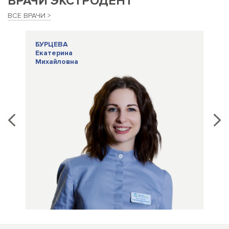
ВРАЧИ ЭКСТРОДЕНТ
ВСЕ ВРАЧИ
БУРЦЕВА
Д
Екатерина
На
Михайловна
Ва