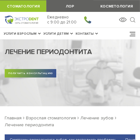
СТОМАТОЛОГИЯ
ЛОР
КОСМЕТОЛОГИЯ
Ежедневно
ЗАПИСАТЬСЯ
c 9:00 до 21:00
СЕТЬ СТОМАТОЛОГИЙ
УСЛУГИ ВЗРОСЛЫМ
УСЛУГИ ДЕТЯМ
КОНТАКТЫ
ЛЕЧЕНИЕ ПЕРИОДОНТИТА
ПОЛУЧИТЬ КОНСУЛЬТАЦИЮ
›
›
›
Главная
Взрослая стоматология
Лечение зубов
Лечение периодонтита
Симптомы периодонтита зубов: как распознать проблему
Почему 