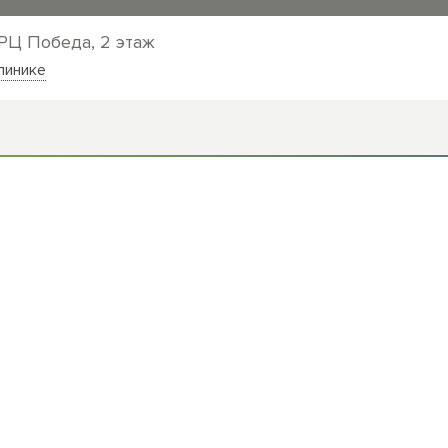
ТРЦ Победа, 2 этаж
г. Пушкино, ул. Чехова,
линике
Как добраться
платы:
Мы в соцсетях:
НИЕ ПРИКУСА
ЦЕНЫ
ТИКА
АКЦИИ
ВО СНЕ
НАШИ ВРАЧИ
 СТОМАТОЛОГИЯ
ОТЗЫВЫ