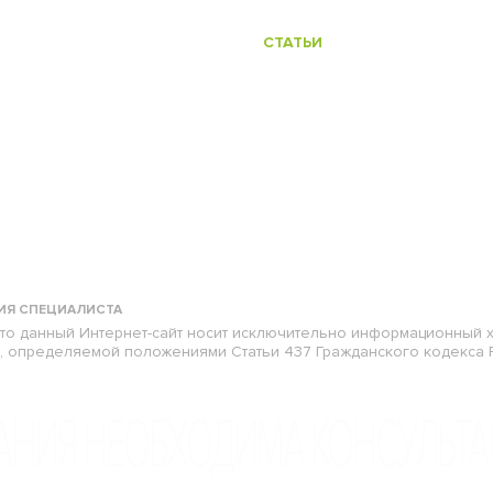
О КЛИНИКЕ
СТАТЬИ
Я КОСМЕТОЛОГИЯ
ИВАНТЕЕВКА
ИЯ СПЕЦИАЛИСТА
то данный Интернет-сайт носит исключительно информационный 
й, определяемой положениями Статьи 437 Гражданского кодекса 
НИЯ НЕОБХОДИМА КОНСУЛЬТА
в целях предоставления вам лучшего пользовательс
ый сайт, вы соглашаетесь с использованием нами co
.
Политика Cookie
.