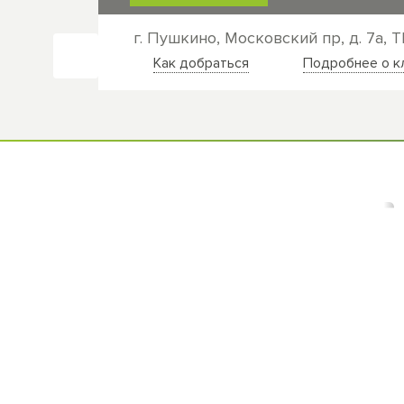
г. Пушкино, Московский пр, д. 7а, 
Как добраться
Подробнее о к
Способы о
ИМПЛАНТАЦИЯ ЗУБОВ
ИСПРАВЛЕ
ПРОТЕЗИРОВАНИЕ ЗУБОВ
ДИАГНОС
ВИНИРЫ
ЛЕЧЕНИЕ 
ЛЕЧЕНИЕ ЗУБОВ
ДЕТСКАЯ