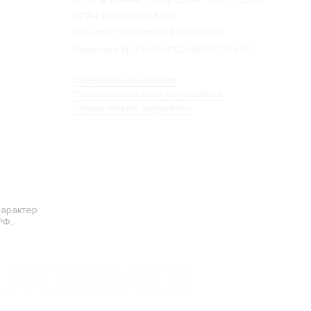
ОГРН 1095038004401
ИНН/КПП 5016018404/501601001
Лицензия № Л041-01162-50/00370441
Лицензии сети клиник
Пользовательское соглашение
Юридические документы
Разработано в
характер
РФ.
ЦИЯ СПЕЦИАЛИСТА
кого опыта на
okie-файлов. Для
Принять