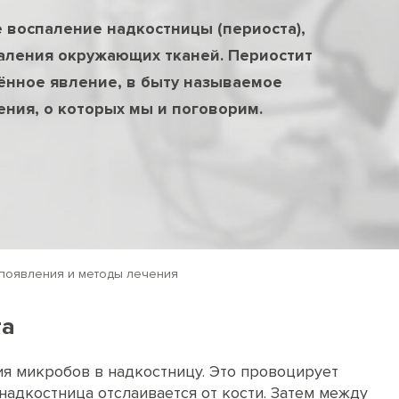
 воспаление надкостницы (периоста),
паления окружающих тканей. Периостит
ённое явление, в быту называемое
ения, о которых мы и поговорим.
 появления и методы лечения
та
ия микробов в надкостницу. Это провоцирует
надкостница отслаивается от кости. Затем между