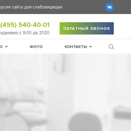
ерсия сайта для слабовидящих
 (495) 540-40-01
ОБРАТНЫЙ ЗВОНОК
жедневно
c 9:00 до 21:00
АС
ФОТО
КОНТАКТЫ
Классическая имплантация
Имплантация зубов при
Костная пластика и
Одномоментная имплантация
Нейлоновые п
Несъёмное протезирование
Бюгельные пр
Протезирование 
Съемные протезы
Лечение кар
Лечение пул
Реставрация 
Протезирование
Протезирование на 
Отбеливан
Отбеливание зубов с
Керамические 
Установка рет
Сапфиров
Элайнеры для выравнивания
Металлич
Лингваль