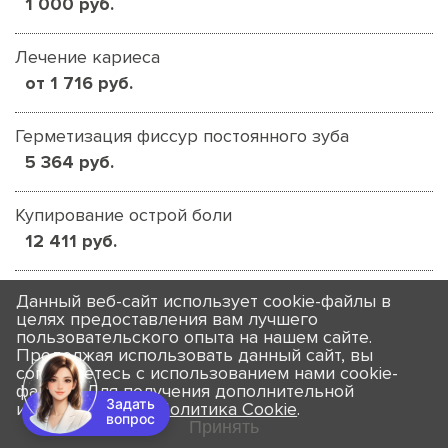
1 000 руб.
Лечение кариеса
от 1 716 руб.
Герметизация фиссур постоянного зуба
5 364 руб.
Купирование острой боли
12 411 руб.
Пломба-реставрация (без вмешательства в
Данный веб-сайт использует cookie-файлы в
каналы)
целях предоставления вам лучшего
пользовательского опыта на нашем сайте.
от 15 639 руб.
Продолжая использовать данный сайт, вы
соглашаетесь с использованием нами cookie-
файлов. Для получения дополнительной
информации см.
Политика Cookie
.
ЛЕЧЕНИЕ КАНАЛОВ
Принять
Ревизия зубных каналов под микроскопом